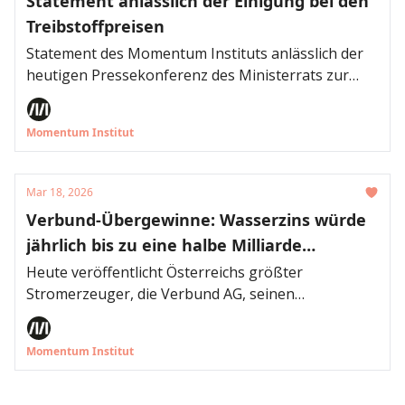
Statement anlässlich der Einigung bei den
Insbesondere die hohen Zinszahlungen der OeNB
Treibstoffpreisen
an die Geschäftsbanken stürzen die Nationalbank
ins Minus. Daher empfiehlt das Momentum Institut
Statement des Momentum Instituts anlässlich der
die Bankenabgabe zu erhöhen, um diese
heutigen Pressekonferenz des Ministerrats zur
Zinszahlungen gänzlich abzuschöpfen.
Einigung bei den Treibstoffpreisen.
Momentum Institut
Mar 18, 2026
Verbund-Übergewinne: Wasserzins würde
jährlich bis zu eine halbe Milliarde
einbringen
Heute veröffentlicht Österreichs größter
Stromerzeuger, die Verbund AG, seinen
Konzernbericht für 2025. Seit Ausbruch der
Energiekrise 2022 verbucht der Energiekonzern
Momentum Institut
insgesamt 4,65 Milliarden Euro an Übergewinnen.
Nach mehrjährigen zufälligen Rekordgewinnen
führt der Stromerzeuger allerdings nur 6 Prozent