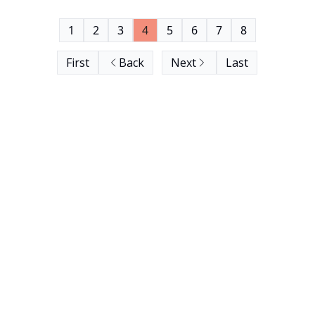
seiner Übergewinne durch Abschöpfung ab, wie
1
2
3
4
5
6
7
8
eine neue Auswertung zeigt. Daher empfiehlt das
Momentum Institut die Einführung eines
First
Back
Next
Last
Wasserzinses nach Schweizer Vorbild, um bis zu
eine halbe Milliarde Übergewinne pro Jahr effektiv
abzuschöpfen.