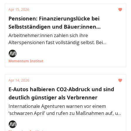
Apr 15, 2026
Pensionen: Finanzierungslücke bei
Selbstständigen und Bäuer:innen
verkleinern
Arbeitnehmer:innen zahlen sich ihre
Alterspensionen fast vollständig selbst. Bei
Selbstständigen und Bäuer:innen dagegen ist die
Finanzierungslücke umso größer. Will die
Momentum Institut
Bundesregierung bei den Pensionen sparen, kann
sie deshalb den Pensionszuschuss für Bäuer:innen
und Selbstständige („Partnerleistung“) streichen. Im
Apr 14, 2026
Zuge der Budgetkonsolidierung würde sich die
E-Autos halbieren CO2-Abdruck und sind
Bundesregierung dadurch jährlich rund 600
deutlich günstiger als Verbrenner
Millionen Euro an Pensionsausgaben ersparen.
Internationale Agenturen warnen vor einem
‘schwarzen April’ und rufen zu Maßnahmen auf, um
den Energieverbrauch zu senken. Eine neue
Analyse des Momentum Instituts zeigt: