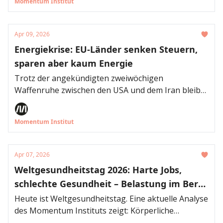
Momentum Institut
Ausgerechnet beim Autoverkehr wird weiterhin
massiv Energie verschwendet. Verbrenner sind
gegenüber Elektroautos nicht nur klimaschädlicher,
Apr 09, 2026
sondern über den gesamten Lebenszyklus auch die
Energiekrise: EU-Länder senken Steuern,
kostspieligere Technologie.
sparen aber kaum Energie
Trotz der angekündigten zweiwöchigen
Waffenruhe zwischen den USA und dem Iran bleibt
die Lage auf den Energiemärkten angespannt. Ob
die Waffenruhe hält, ist ungewiss, ebenso die
Momentum Institut
weitere Entwicklung. Die Zerstörung iranischer
Infrastruktur verschärft die Unsicherheit zusätzlich.
Hohe Energiepreise dürften daher noch länger
Apr 07, 2026
bestehen bleiben.
Weltgesundheitstag 2026: Harte Jobs,
schlechte Gesundheit – Belastung im Beruf
sozial ungleich verteilt
Heute ist Weltgesundheitstag. Eine aktuelle Analyse
des Momentum Instituts zeigt: Körperliche
Belastungen im Berufsalltag sind ungleich verteilt