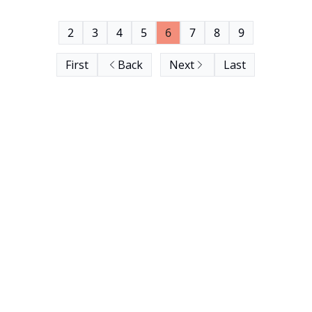
die zum Verbund wechseln, im Jahr rund 325 Euro
Ersparnis, wie das Momentum Institut berechnet
2
3
4
5
6
7
8
9
hat.
First
Back
Next
Last