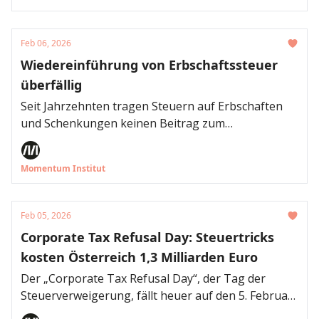
hinsichtlich der Ladeinfrastruktur, wie eine aktuelle
Auswertung des Momentum Instituts zeigt. Dass
die EU das Verbrenner-Aus aufgeweicht hat,
Feb 06, 2026
wenngleich die Zahlen einen enormen Zuwachs in
Wiedereinführung von Erbschaftssteuer
der Elektromobilität zeigen, ortet das Institut als
überfällig
Rückschritt.
Seit Jahrzehnten tragen Steuern auf Erbschaften
und Schenkungen keinen Beitrag zum
Steueraufkommen mehr bei, 2008 ursprünglich nur
temporär abgeschafft, wartet Österreich seither
Momentum Institut
auf ein Steuer-Update hinsichtlich
vermögensbezogener Steuern. Während das
aktuelle Budgetloch unter anderem durch harte
Feb 05, 2026
Einschnitte bei etwa Sozial- und Familienleistungen
Corporate Tax Refusal Day: Steuertricks
aufgebessert werden soll, bleiben Extremreiche
kosten Österreich 1,3 Milliarden Euro
weiterhin unterbesteuert. Das Momentum Institut
weist in einer Aussendung darauf hin, dass mit
Der „Corporate Tax Refusal Day“, der Tag der
einer Erbschaftssteuer gezielt die allerreichsten
Steuerverweigerung, fällt heuer auf den 5. Februar.
Haushalte in Österreich einen gerechteren Beitrag
Am Donnerstag ist der erste Tag des Jahres, ab