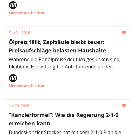
kommende Woche. Eine aktuelle Auswertung des
Momentum Instituts zu typischen Kosten rund um
Momentum Institut
den Skiurlaub zeigt: Viele Ausgaben sind heuer
deutlich teurer als im Vorjahr – besonders stark ist
das bei der Anreise zu sehen. Gleichzeitig sind
Feb 01, 2026
einzelne Posten aber auch günstiger geworden.
Ölpreis fällt, Zapfsäule bleibt teuer:
Preisaufschläge belasten Haushalte
Während die Rohölpreise deutlich gesunken sind,
bleibt die Entlastung für Autofahrende an der
Zapfsäule weitgehend aus. Neue Auswertungen
des Momentum Instituts zeigen: Der entscheidende
Momentum Institut
Preistreiber sind weiterhin hohe Aufschläge
entlang der Lieferkette. Das fällt in eine Phase, in
der viele Haushalte zum Start der Semesterferien
Jan 29, 2026
am Samstag auf das Auto angewiesen sind. Die
“Kanzlerformel”: Wie die Regierung 2-1-0
Bundesregierung hat zwar eine Spritpreis-
erreichen kann
Kommission eingesetzt, die am 29. Jänner erstmals
zusammentrat. Doch die aktuellen Zahlen zeigen,
Bundeskanzler Stocker hat mit dem 2-1-0 Plan die