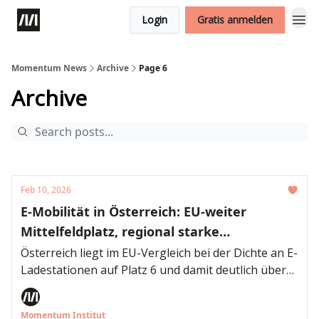
Login
Gratis anmelden
Momentum News
Archive
Page 6
Archive
Feb 10, 2026
E-Mobilität in Österreich: EU-weiter
Mittelfeldplatz, regional starke
Ladeinfrastruktur aber EU-Politik schwächt
Österreich liegt im EU-Vergleich bei der Dichte an E-
Ladestationen auf Platz 6 und damit deutlich über
Klimaziele
dem EU-Schnitt. Weiters gibt es in den
Bundesländern Österreichs starke Unterschiede
Momentum Institut