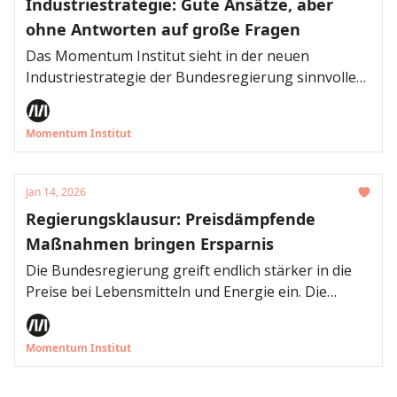
Industriestrategie: Gute Ansätze, aber
ohne Antworten auf große Fragen
Das Momentum Institut sieht in der neuen
Industriestrategie der Bundesregierung sinnvolle
Einzelmaßnahmen, aber gravierende strategische
Lücken. Positiv bewertet werden die stärkere
Momentum Institut
Fokussierung der Forschungs- und
Unternehmensförderung auf
Schlüsseltechnologien und deren Firmen-
Jan 14, 2026
Ökosystem sowie neue Instrumente wie der
Regierungsklausur: Preisdämpfende
geplante Scale-up-Fonds, um neuen Unternehmen
Maßnahmen bringen Ersparnis
mit Finanzbedarf Geld zu verschaffen. Gleichzeitig
fehlen zentrale Antworten auf Nachfrage,
Die Bundesregierung greift endlich stärker in die
Energiepreise, internationale Konkurrenz und
Preise bei Lebensmitteln und Energie ein. Die
Finanzierung.
Mehrwertsteuersenkung entlastet ärmere
Haushalte relativ zum Einkommen stärker. Die
Momentum Institut
Strompreise werden gesenkt, beide Maßnahmen
zusammen bringen durchschnittlichen Haushalten,