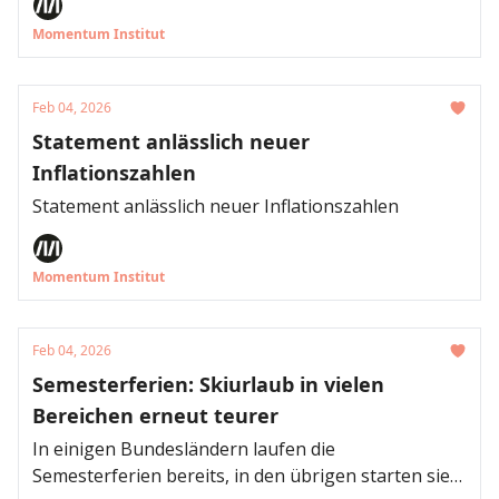
leisten können.
dem multinationale Unternehmen, die in Österreich
Momentum Institut
tätig sind, aufs Jahr gerechnet Steuern auf ihre
Gewinne zahlen. Davor vermeiden sie die
Besteuerung in Österreich, indem sie ihre
Feb 04, 2026
hierzulande erzielten Gewinne in
Statement anlässlich neuer
Niedrigsteuerländer verschieben. Durch die
Inflationszahlen
Verschiebung von Konzerngewinnen in
Steuersümpfe entgehen Österreich allein 2025
Statement anlässlich neuer Inflationszahlen
rund 1,3 Milliarden Euro an Einnahmen, wie eine
Analyse des Momentum Instituts zeigt.
Momentum Institut
Feb 04, 2026
Semesterferien: Skiurlaub in vielen
Bereichen erneut teurer
In einigen Bundesländern laufen die
Semesterferien bereits, in den übrigen starten sie