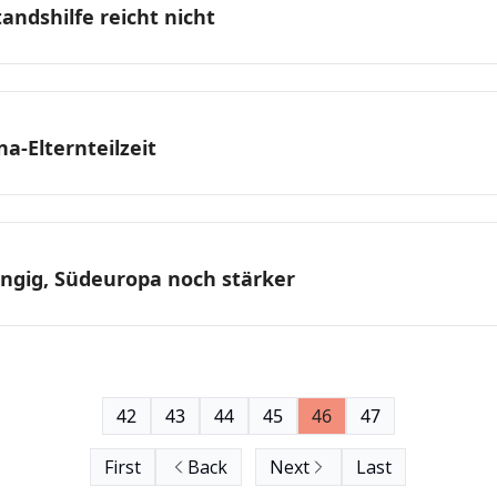
andshilfe reicht nicht
a-Elternteilzeit
ngig, Südeuropa noch stärker
42
43
44
45
46
47
First
Back
Next
Last