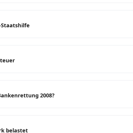
Staatshilfe
steuer
 Bankenrettung 2008?
rk belastet