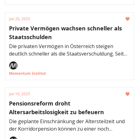
verfünffacht, während Eistage immer weniger
wurden. Generell erhitzt sich Österreich deutlich
rasanter als andere europäische Länder sowie im
Jun 20, 2025
Vergleich zum durchschnittlichen globalen
Private Vermögen wachsen schneller als
Temperaturanstieg, wie eine Aussendung des
Staatsschulden
Momentum Instituts zeigt.
Die privaten Vermögen in Österreich steigen
deutlich schneller als die Staatsverschuldung. Seit
2020 legten die Staatsschulden pro Einwohner:in
netto um 3.670 Euro zu, während das Netto-
Momentum Institut
Finanzvermögen der privaten Haushalte und
Unternehmen gleichzeitig um 10.419 Euro pro Kopf
anstieg. Das Momentum Institut empfiehlt mehr
Jun 19, 2025
vermögensbezogene Steuern für die
Pensionsreform droht
Budgetsanierung.
Altersarbeitslosigkeit zu befeuern
Die geplante Einschränkung der Altersteilzeit und
der Korridorpension können zu einer noch
höheren Arbeitslosigkeit im Alter führen, wenn