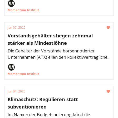
Blumen, Frühstück ans Bett oder „Putz-freien“
Momentum Institut
Tagen begnügen müssen, werden Väter von den
Müttern deutlich reicher beschenkt: Mütter
schenken Vätern rechnerisch knapp eine Million
Jun 05, 2025
Euro ihres Lebenseinkommens, wie eine
Vorstandsgehälter stiegen zehnmal
Auswertung des Momentum Instituts auf Basis des
stärker als Mindestlöhne
Mikrozensus 2023 anhand einer Modell-Rechnung
zeigt.
Die Gehälter der Vorstände börsennotierter
Unternehmen (ATX) eilen den kollektivvertraglichen
Mindestlöhnen davon. Auch die Besitzer:innen der
Unternehmen stiegen deutlich besser aus als die
Momentum Institut
Arbeitnehmer:innen zu Mindestlöhnen, wie eine
Auswertung des Momentum Instituts zeigt.
Jun 04, 2025
Klimaschutz: Regulieren statt
subventionieren
Im Namen der Budgetsanierung kürzt die