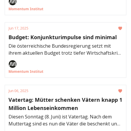
nicht auch die Betriebe in die Pflicht genommen
Momentum Institut
werden, tatsächlich mehr ältere
Arbeitnehmer:innen einzustellen, gibt das
Momentum Institut zu bedenken.
Jun 17, 2025
Budget: Konjunkturimpulse sind minimal
Die österreichische Bundesregierung setzt mit
ihrem aktuellen Budget trotz tiefer Wirtschaftskrise
überwiegend auf Einsparungen und höhere
Steuern. Die wirtschaftlichen Impulse bleiben
Momentum Institut
jedoch gering. Das zeigt eine aktuelle Analyse des
Momentum Instituts. Das Institut empfiehlt gezielte
Maßnahmen für Menschen mit niedrigem
Jun 06, 2025
Einkommen, um die Konjunktur nachhaltig zu
Vatertag: Mütter schenken Vätern knapp 1
beleben.
Million Lebenseinkommen
Diesen Sonntag (8. Juni) ist Vatertag. Nach dem
Muttertag sind es nun die Väter die beschenkt und
geehrt werden. Doch während Mütter sich oft mit