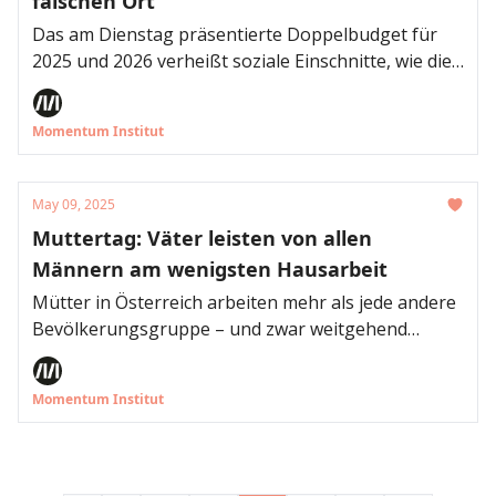
falschen Ort
Das am Dienstag präsentierte Doppelbudget für
2025 und 2026 verheißt soziale Einschnitte, wie die
Schnellanalyse des Momentum Instituts zeigt. Greift
die Regierung auf die enormen
Momentum Institut
Einnahmepotenziale zurück, wären diese
vermeidbar. Weiters zeigt die Analyse: Seit 1980 war
keine Budgetsanierung so stark durch Kürzungen
May 09, 2025
auf der Ausgabenseite geprägt, wie die in der
Muttertag: Väter leisten von allen
aktuellen Legislaturperiode.
Männern am wenigsten Hausarbeit
Mütter in Österreich arbeiten mehr als jede andere
Bevölkerungsgruppe – und zwar weitgehend
unsichtbar. Sie erledigen mehr unbezahlte
Hausarbeit als alle anderen, haben am wenigsten
Momentum Institut
Freizeit und stemmen die Hauptlast der Care-Arbeit.