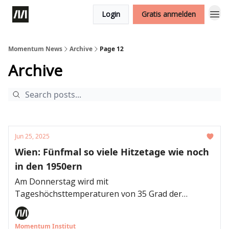
Login
Gratis anmelden
Momentum News
Archive
Page 12
Archive
Jun 25, 2025
Wien: Fünfmal so viele Hitzetage wie noch
in den 1950ern
Am Donnerstag wird mit
Tageshöchsttemperaturen von 35 Grad der
heißeste Tag seit Jahresbeginn erwartet. Seit 1955
haben sich die Hitzetage in Wien mehr als
Momentum Institut