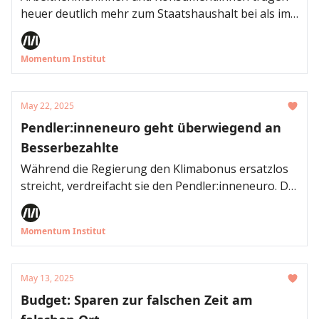
heuer deutlich mehr zum Staatshaushalt bei als im
letzten Jahr. Sie machen damit den Auftakt zur
Budgetkonsolidierung im Steuerbereich.
Momentum Institut
Selbstständige und große Unternehmen zahlen
dagegen weniger ein. Das zeigen die erwarteten
Steuereinnahmen für heuer aus dem
May 22, 2025
Budgetentwurf 2025.
Pendler:inneneuro geht überwiegend an
Besserbezahlte
Während die Regierung den Klimabonus ersatzlos
streicht, verdreifacht sie den Pendler:inneneuro. Die
Streichung des Klimabonus belastet
einkommensärmere Haushalte überproportional,
Momentum Institut
gleichzeitig kommt der Pendler:inneneuro
überwiegend Besserbezahlten und ausschließlich
Erwerbstätigen zugute, wie eine Analyse des
May 13, 2025
Momentum Instituts zeigt.
Budget: Sparen zur falschen Zeit am