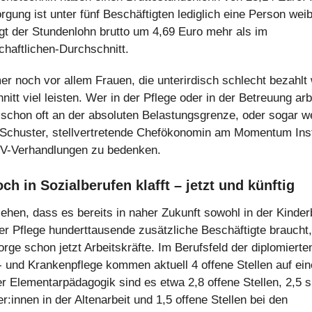
gung ist unter fünf Beschäftigten lediglich eine Person weib
ägt der Stundenlohn brutto um 4,69 Euro mehr als im
haftlichen-Durchschnitt.
er noch vor allem Frauen, die unterirdisch schlecht bezahlt
itt viel leisten. Wer in der Pflege oder in der Betreuung arb
t schon oft an der absoluten Belastungsgrenze, oder sogar we
 Schuster, stellvertretende Chefökonomin am Momentum Inst
KV-Verhandlungen zu bedenken.
ch in Sozialberufen klafft – jetzt und künftig
hen, dass es bereits in naher Zukunft sowohl in der Kinde
der Pflege hunderttausende zusätzliche Beschäftigte braucht, 
rge schon jetzt Arbeitskräfte. Im Berufsfeld der diplomierte
 und Krankenpflege kommen aktuell 4 offene Stellen auf ein
er Elementarpädagogik sind es etwa 2,8 offene Stellen, 2,5 s
r:innen in der Altenarbeit und 1,5 offene Stellen bei den