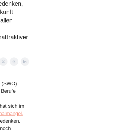
bedenken,
kunft
allen
attraktiver
t (SWÖ).
 Berufe
hat sich im
nalmangel,
bedenken,
 noch