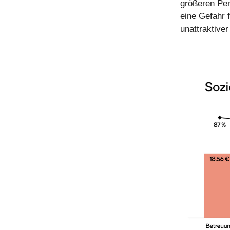
größeren Per
eine Gefahr 
unattraktive