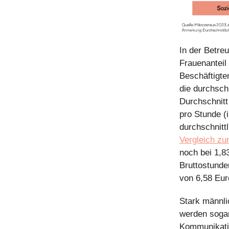
In der Betre
Frauenanteil
Beschäftigten
die durchsch
Durchschnitt
pro Stunde (
durchschnitt
Vergleich zu
noch bei 1,8
Bruttostunde
von 6,58 Eur
Stark männli
werden sogar
Kommunikatio