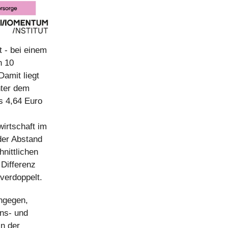
t - bei einem
n 10
Damit liegt
nter dem
s 4,64 Euro
irtschaft im
der Abstand
nittlichen
 Differenz
verdoppelt.
ingegen,
ons- und
n der