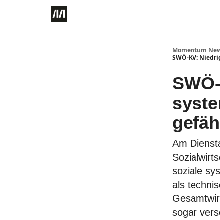
Momentum Ne
SWÖ-KV: Niedri
SWÖ-
syste
gefä
Am Diensta
Sozialwirt
soziale sy
als technis
Gesamtwirt
sogar vers