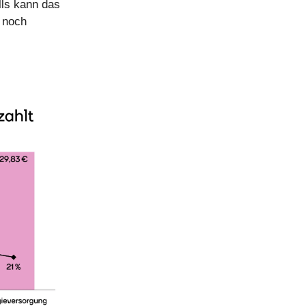
lls kann das
e noch