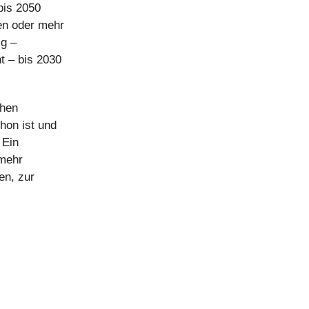
bis 2050
gen oder mehr
ig –
t – bis 2030
chen
hon ist und
 Ein
 mehr
en, zur