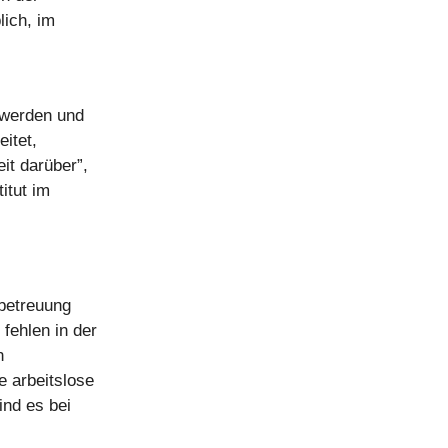
lich, im
 werden und
eitet,
it darüber”,
itut im
rbetreuung
fehlen in der
n
e arbeitslose
ind es bei