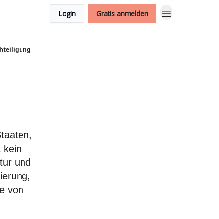
Login
Gratis anmelden
chteiligung
Staaten,
 kein
tur und
ierung,
ge von