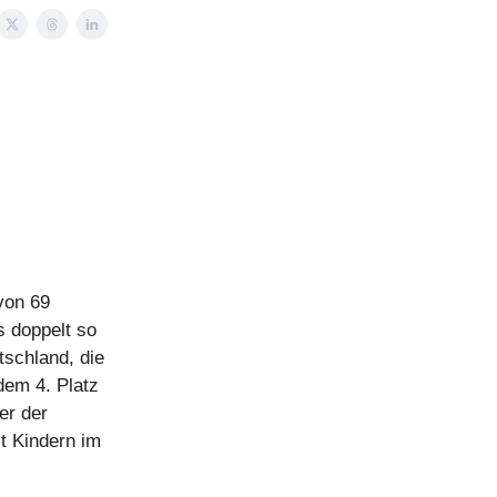
 von 69
s doppelt so
tschland, die
dem 4. Platz
er der
t Kindern im