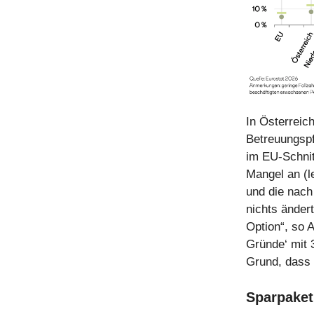
In Österreich
Betreuungspf
im EU-Schnit
Mangel an (le
und die nach
nichts ändert
Option“, so A
Gründe‘ mit 3
Grund, dass 
Sparpaket 