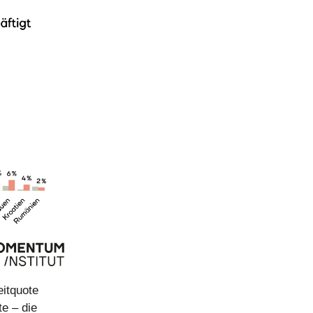
eitquote
e – die