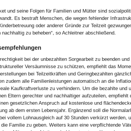
et und seine Folgen für Familien und Mütter sind sozialpolit
andt. Es bestraft Menschen, die wegen fehlender Infrastruk
inderbetreuung oder anderer Gründe zur Teilzeit gezwungen 
 nachhaltig zu beheben“, so Achleitner abschließend.
sempfehlungen
echtigkeit bei der unbezahlten Sorgearbeit zu beenden und 
truktureller Versäumnisse zu schützen, empfiehlt das Momen
erstellungen bei Teilzeitkräften und Geringbezahlten gänzli
ten zudem alle Familienleistungen automatisch an die Inflati
eale Kaufkraftverluste zu verhindern. Um die bezahlte und 
en Eltern gerechter und nachhaltiger aufzuteilen, empfiehlt 
inen gesetzlichen Anspruch auf kostenlose und flächendec
ung ab dem ersten Lebensjahr. Ergänzend soll die Normalarb
 bei vollem Lohnausgleich auf 30 Stunden verkürzt werden, 
r die Familie zu geben. Weiters kann eine verpflichtende Vä