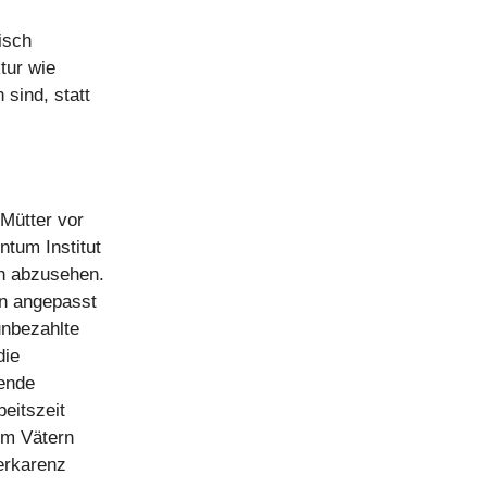
isch
tur wie
sind, statt
Mütter vor
tum Institut
ch abzusehen.
on angepasst
unbezahlte
die
kende
eitszeit
um Vätern
terkarenz