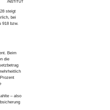
28 steigt
lich, bei
zu 918 bzw.
ent. Beim
n die
setzbetrag
mehrheitlich
 Prozent
e
ahlte – also
Absicherung