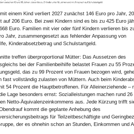
 mit einem Kind verliert 2027 zunächst 146 Euro pro Jahr, 20
t auf 206 Euro. Bei zwei Kindern sind es bis zu 425 Euro jähr
668 Euro. Familien mit vier oder fünf Kindern verlieren bis 
pro Jahr, zusammengesetzt aus fehlender Anpassung von
ilfe, Kinderabsetzbetrag und Schulstartgeld.
nitte treffen überproportional Mütter: Das Aussetzen des
gleichs bei der Familienbeihilfe belastet Frauen zu 55 Proz
ungsgeld, das zu 99 Prozent von Frauen bezogen wird, gehe
 fast vollständig zulasten von Müttern. Auch beim Kinderab
mit 54 Prozent die Hauptbetroffenen. Für Alleinerziehende – 
 die Lage besonders ernst: Sozialleistungen machen rund 26
en Netto-Äquivalenzeinkommens aus. Jede Kürzung trifft si
. Obendrauf kommt die geplante Anhebung des
versicherungsbeitrags für Teilzeitbeschäftigte und Geringbez
Gruppe, der es ohnehin schon an Stunden, Einkommen und 