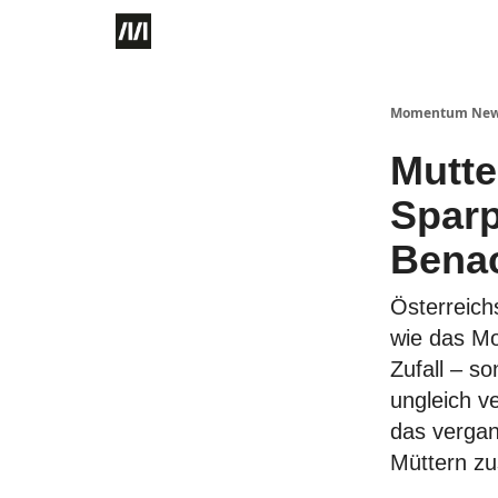
Momentum Ne
Mutte
Sparp
Benac
Österreich
wie das Mo
Zufall – s
ungleich v
das vergan
Müttern zus