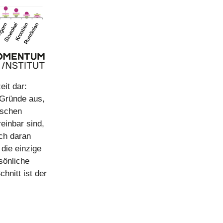
eit dar:
 Gründe aus,
ischen
reinbar sind,
ich daran
 die einzige
sönliche
hnitt ist der