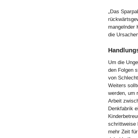
„Das Sparpak
rückwärtsgew
mangelnder K
die Ursachen
Handlung
Um die Unger
den Folgen s
von Schlecht
Weiters soll
werden, um r
Arbeit zwisch
Denkfabrik e
Kinderbetreu
schrittweise
mehr Zeit fü