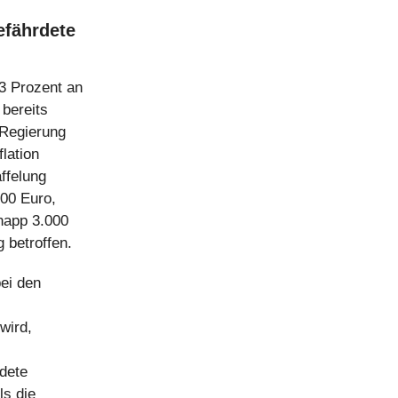
efährdete
3 Prozent an
 bereits
 Regierung
lation
ffelung
000 Euro,
knapp 3.000
 betroffen.
bei den
wird,
dete
ls die