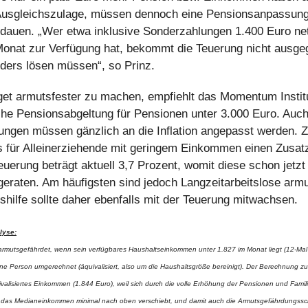
Ausgleichszulage, müssen dennoch eine Pensionsanpassung
dauen. „Wer etwa inklusive Sonderzahlungen 1.400 Euro ne
onat zur Verfügung hat, bekommt die Teuerung nicht ausge
ders lösen müssen“, so Prinz.
t armutsfester zu machen, empfiehlt das Momentum Institu
che Pensionsabgeltung für Pensionen unter 3.000 Euro. Auc
tungen müssen gänzlich an die Inflation angepasst werden. 
es für Alleinerziehende mit geringem Einkommen einen Zusat
uerung beträgt aktuell 3,7 Prozent, womit diese schon jetzt 
geraten. Am häufigsten sind jedoch Langzeitarbeitslose armu
shilfe sollte daher ebenfalls mit der Teuerung mitwachsen.
lyse:
s armutsgefährdet, wenn sein verfügbares Haushaltseinkommen unter 1.827 im Monat liegt (12-Mal
ne Person umgerechnet (äquivalisiert, also um die Haushaltsgröße bereinigt). Der Berechnung zu
valisiertes Einkommen (1.844 Euro), weil sich durch die volle Erhöhung der Pensionen und Famil
 das Medianeinkommen minimal nach oben verschiebt, und damit auch die Armutsgefährdungsschw