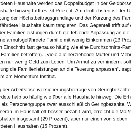
deten Haushalte werden das Doppelbudget in der Geldbörse
shalte hinweg trifft es 74 Prozent. Am deutlichsten ist der 
bung der Höchstbeitragsgrundlage und der Kürzung des Fam
fährdete Haushalte kaum tangieren. Das Gegenteil trifft auf
der Familienleistungen durch die fehlende Anpassung an die
ine armutsgefährdete Familie mit wenig Einkommen (23 Pro
en Einschnitt fast genauso häufig wie eine Durchschnitts-Fam
 Familien betroffen). „Viele alleinerziehende Mütter und Meh
en nur wenig Geld zum Leben. Um Armut zu verhindern, soll
ung die Familienleistungen an die Teuerung anpassen“, sagt
om am Momentum Institut.
 der Arbeitslosenversicherungsbeiträge von Geringbezahlte
dete halb so häufig wie über alle Haushalte hinweg. Die Er
fft als Personengruppe zwar ausschließlich Geringbezahlte. W
tner:in im Haushalt oft besser bezahlt wird, erreicht die Ma
shalten insgesamt (29 Prozent), aber nur einen von sieben
deten Haushalten (15 Prozent).