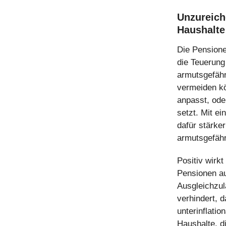
Unzureich
Haushalte
Die Pensione
die Teuerung
armutsgefähr
vermeiden kö
anpasst, ode
setzt. Mit e
dafür stärke
armutsgefähr
Positiv wirk
Pensionen a
Ausgleichzul
verhindert, 
unterinflati
Haushalte, d