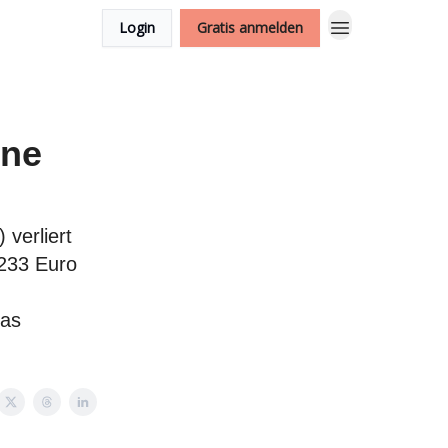
Login
Gratis anmelden
ene
 verliert
 233 Euro
das