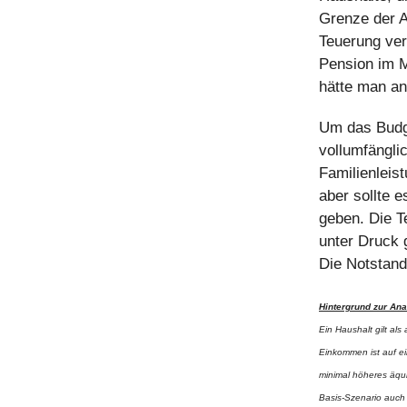
Grenze der 
Teuerung ver
Pension im M
hätte man an
Um das Budge
vollumfängli
Familienleis
aber sollte 
geben. Die Te
unter Druck 
Die Notstand
Hintergrund zur Ana
Ein Haushalt gilt al
Einkommen ist auf ei
minimal höheres äqui
Basis-Szenario auch