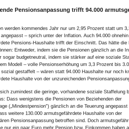
ende Pensionsanpassung trifft 94.000 armutsg
n werden kommendes Jahr nur um 2,95 Prozent statt um 3,
 angepasst – sprich unter der Inflation. Auch 94.000 ohnehin
dete Pensions-Haushalte trifft der Einschnitt. Das hätte die
nnen: Entweder, indem sie die Pensionen gänzlich an die Inf
r sogar budgetneutral, indem sie stärker auf eine soziale Sta
inem Modell – volle Pensionserhöhung um 3,3 Prozent bis 3.
r sozial gestaffelt – wären statt 94.000 Haushalte nur noch 
dete Haushalte von der unzureichenden Pensionsanpassung
t sich zumindest die geringe, vorhandene soziale Staffelung 
us: Dass wenigstens die Pensionen von Beziehenden der
age („Mindestpension”) gänzlich an die Teuerung angepasst 
dass weitere 130.000 armutsgefährdete Haushalte von der
onären Pensionsanpassung betroffen sind. Doch armutsgefähr
ie nur ein paar Euro mehr Pension bzw. Einkommen haben a