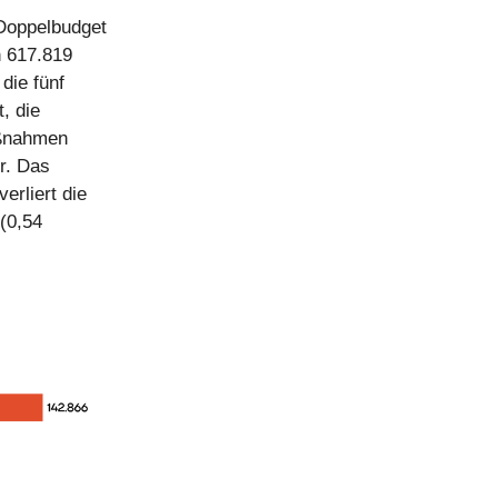
 Doppelbudget
n 617.819
die fünf
, die
aßnahmen
r. Das
erliert die
(0,54