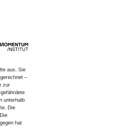
lte aus. Sie
ngerechnet –
e zur
sgefährdete
n unterhalb
te. Die
 Die
ngegen hat