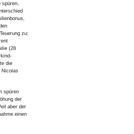
 spüren,
Unterschied
ilienbonus,
 den
 Teuerung zu:
zent
ilie (28
rkind-
te die
 Nicolas
n spüren
höhung der
eil aber der
ßnahme einen