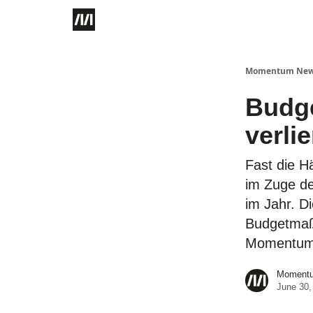
Momentum Ne
Budge
verli
Fast die Ha
im Zuge de
im Jahr. D
Budgetmaß
Momentum I
Momentum
June 30,