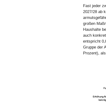
Fast jeder z
2027/28 ab k
armutsgefähr
großen Maßna
Haushalte be
auch konkret
entspricht 0
Gruppe der 
Prozent), al