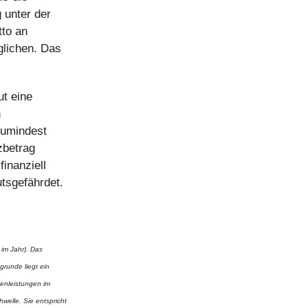
 unter der
tto an
glichen. Das
t eine
h
Zumindest
zbetrag
finanziell
tsgefährdet.
 im Jahr). Das
grunde liegt ein
ienleistungen im
elle. Sie entspricht