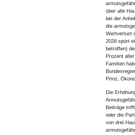
armutsgefähr
über alle Hau
bei der Anhe
die armutsge
Wertverlust 
2028 spürt e
betroffen) d
Prozent aller
Familien hab
Bundesregier
Prinz, Ökon
Die Erhöhung
Armutsgefähr
Beiträge tri
oder die Par
von drei Hau
armutsgefähr