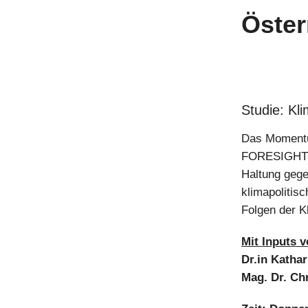
Öster
Studie: Kli
Das Momentum
FORESIGHT-St
Haltung gege
klimapolitis
Folgen der K
Mit Inputs v
Dr.in Katha
Mag. Dr. Ch