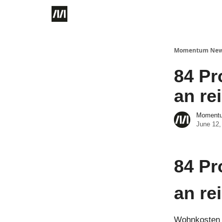
Momentum Ne
84 Pr
an re
Momentum
June 12,
84 Pr
an re
Wohnkosten s