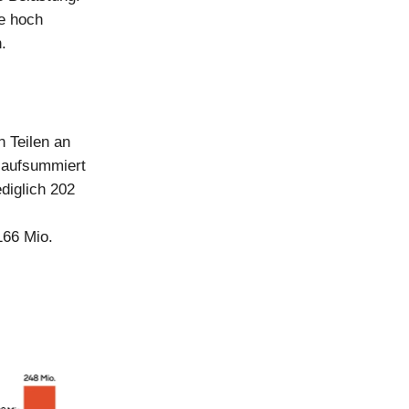
ie hoch
.
n Teilen an
 aufsummiert
diglich 202
166 Mio.