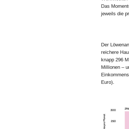
Das Momentum
jeweils die 
Der Löwenant
reichere Hau
knapp 296 Mi
Millionen – u
Einkommensfü
Euro).