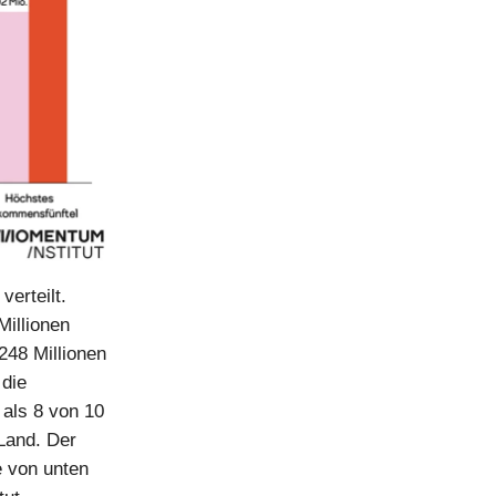
erteilt.
illionen
248 Millionen
 die
 als 8 von 10
Land. Der
e von unten