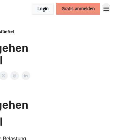
Login
Gratis anmelden
fünftel
gehen
l
gehen
l
 Belastung.