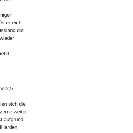
niger
Österreich
ssland die
 wieder
iehlt
nd 2,5
len sich die
zerne weiter
st aufgrund
lliarden