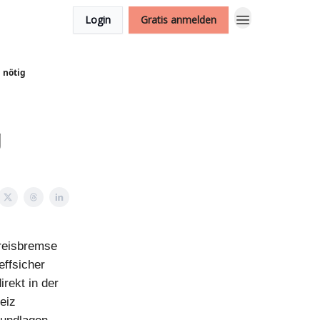
Login
Gratis anmelden
 nötig
g
preisbremse
effsicher
rekt in der
eiz