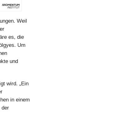
lungen. Weil
er
äre es, die
 Tölgyes. Um
chen
nkte und
gt wird. „Ein
r
chen in einem
 der