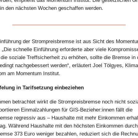
erden, empfiehlt das Momentum Institut. Die gesetzlichen G
n in den nächsten Wochen geschaffen werden.
inführung der Strompreisbremse ist aus Sicht des Momentum
 „Die schnelle Einführung erforderte aber viele Kompromiss
 die soziale Treffsicherheit zu erhöhen, sollte die Bremse in
dingt nachgebessert werden“, erläutert Joel Tölgyes, Klima
om am Momentum Institut.
felung in Tarifsetzung einbeziehen
en betrachtet wirkt die Strompreisbremse noch nicht sozial
portieren Einmalzahlungen für GIS-Bezieher:innen fällt die
emse regressiv aus – Haushalte mit mehr Einkommen erhal
rag. Während Haushalte mit den höchsten Einkommen durch
emse 373 Euro weniger bezahlen, reduziert sich die Rechnu