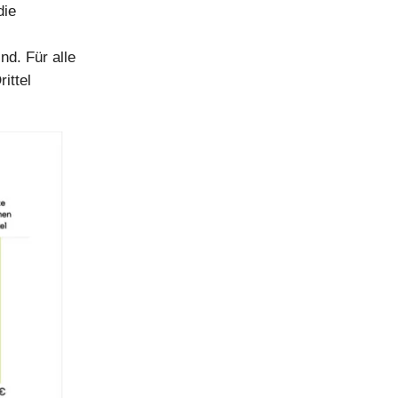
die
nd. Für alle
ittel