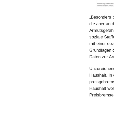
„Besonders b
die aber an d
Armutsgefähr
soziale Staff
mit einer so
Grundlagen d
Daten zur A
Unzureichend
Haushalt, i
preisgebrems
Haushalt woh
Preisbremse