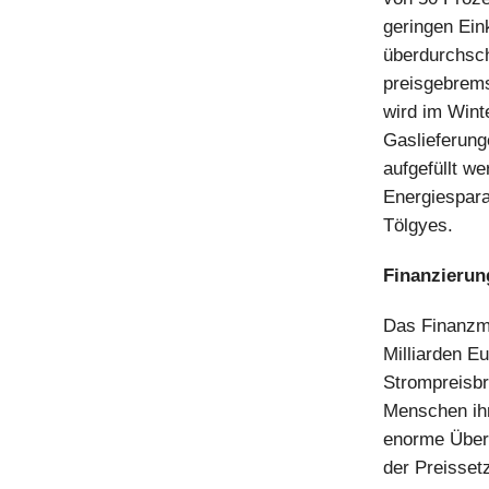
geringen Ein
überdurchsc
preisgebrems
wird im Wint
Gaslieferung
aufgefüllt we
Energiespara
Tölgyes.
Finanzierun
Das Finanzmi
Milliarden Eu
Strompreisbr
Menschen ihr
enorme Überg
der Preisset