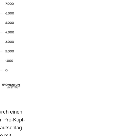
urch einen
r Pro-Kopf-
saufschlag
e mit