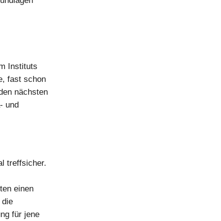
rundlagen
 Instituts
e, fast schon
 den nächsten
- und
 treffsicher.
ten einen
 die
ng für jene