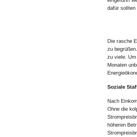
eingeführt w
dafür sollte
Die rasche E
zu begrüßen.
zu viele. Um
Monaten unbe
Energieökon
Soziale Staf
Nach Einkomm
Ohne die kol
Strompreisbr
höheren Bet
Strompreisbr