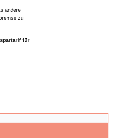
ts andere
sbremse zu
partarif für