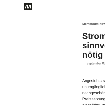
Momentum Ne
Strom
sinnv
nötig
September 05
Angesichts s
unumgänglich
nachgeschärf
Preissetzung 