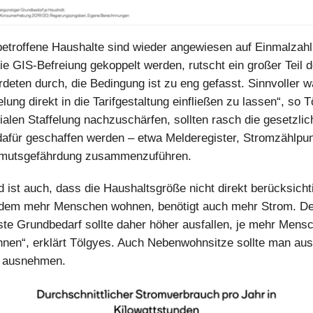
etroffene Haushalte sind wieder angewiesen auf Einmalzah
ie GIS-Befreiung gekoppelt werden, rutscht ein großer Teil d
deten durch, die Bedingung ist zu eng gefasst. Sinnvoller w
elung direkt in die Tarifgestaltung einfließen zu lassen“, so
zialen Staffelung nachzuschärfen, sollten rasch die gesetzli
afür geschaffen werden – etwa Melderegister, Stromzählpu
rmutsgefährdung zusammenzuführen.
 ist auch, dass die Haushaltsgröße nicht direkt berücksichti
n dem mehr Menschen wohnen, benötigt auch mehr Strom. De
te Grundbedarf sollte daher höher ausfallen, je mehr Mens
nen“, erklärt Tölgyes. Auch Nebenwohnsitze sollte man aus
 ausnehmen.