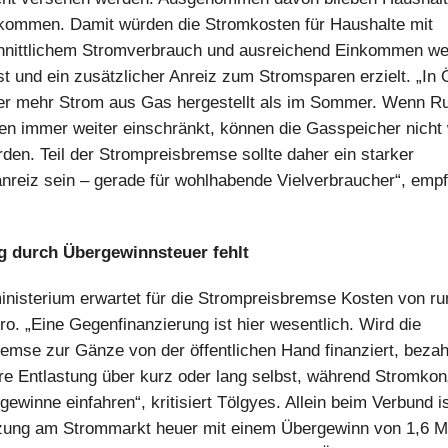
kommen. Damit würden die Stromkosten für Haushalte mit
hnittlichem Stromverbrauch und ausreichend Einkommen we
t und ein zusätzlicher Anreiz zum Stromsparen erzielt. „In 
er mehr Strom aus Gas hergestellt als im Sommer. Wenn Ru
en immer weiter einschränkt, können die Gasspeicher nicht
rden. Teil der Strompreisbremse sollte daher ein starker
nreiz sein – gerade für wohlhabende Vielverbraucher“, empf
g durch Übergewinnsteuer fehlt
nisterium erwartet für die Strompreisbremse Kosten von ru
ro. „Eine Gegenfinanzierung ist hier wesentlich. Wird die
emse zur Gänze von der öffentlichen Hand finanziert, bezah
e Entlastung über kurz oder lang selbst, während Stromkon
ewinne einfahren“, kritisiert Tölgyes. Allein beim Verbund i
zung am Strommarkt heuer mit einem Übergewinn von 1,6 Mi