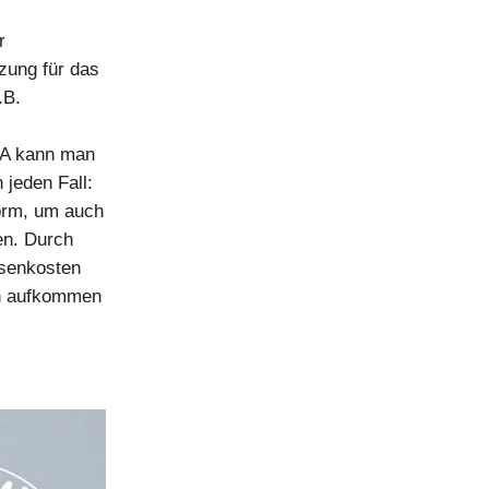
r
zung für das
.B.
AUA kann man
 jeden Fall:
Form, um auch
en. Durch
isenkosten
In aufkommen