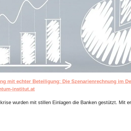
ng mit echter Beteiligung: Die Szenarienrechnung im De
um-institut.at
zkrise wurden mit stillen Einlagen die Banken gestützt. Mit 