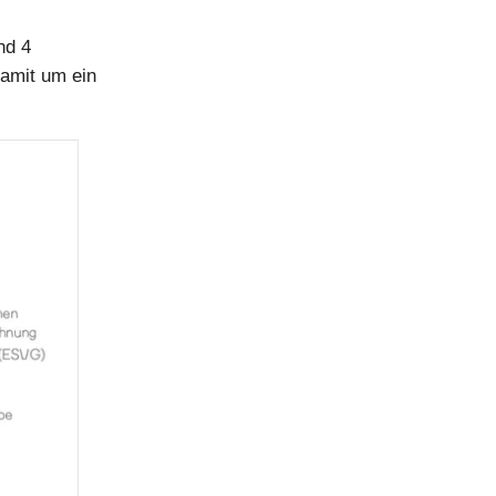
nd 4
damit um ein