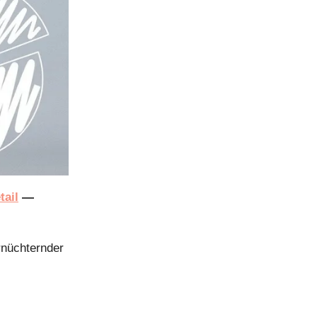
tail
—
ernüchternder