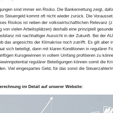
igungen sind immer ein Risiko. Die Bankenrettung zeigt, dafü
s Steuergeld kommt oft nicht wieder zurück. Die Vorausset
ses Risikos ist neben der volkswirtschaftlichen Relevanz (z
g von vielen Arbeitsplätzen) deshalb eine prinzipiell gesunde
bilanz mit nachhaltiger Aussicht in der Zukunft. Bei der 
ob das angesichts der Klimakrise noch zutrifft. Es gilt aber in
at sich beteiligt, dann mit klaren Konditionen in regulärer 
nftigen Kursgewinnen in vollem Umfang profitieren zu könn
ewinnpotential regulärer Beteiligungen können somit die Kr
en. Viel eingespartes Geld, für das sonst die Steuerzahler
erechnung im Detail auf unserer Website: