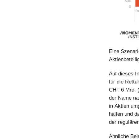
Eine Szenari
Aktienbeteil
Auf dieses I
für die Rett
CHF 6 Mrd. (
der Name nah
in Aktien umg
halten und da
der regulären
Ähnliche Bei