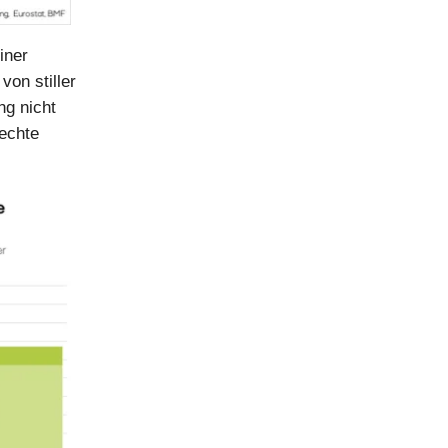
iner
on stiller
ng nicht
echte