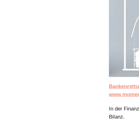
Bankenrettu
www.moment
In der Finan
Bilanz.