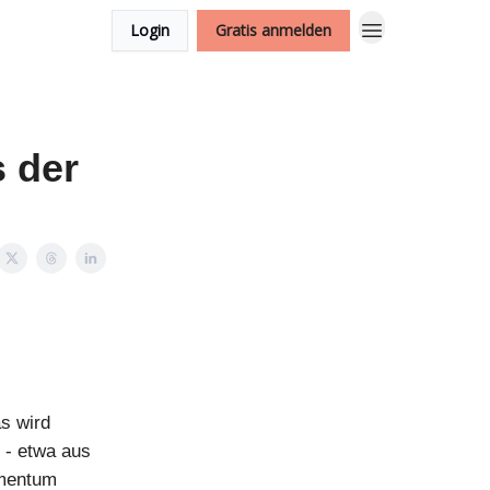
Login
Gratis anmelden
s der
s wird
n - etwa aus
omentum