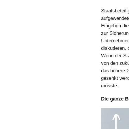
Staatsbeteil
aufgewendete
Eingehen die
zur Sicherun
Unternehmens
diskutieren, 
Wenn der Sta
von den zukü
das höhere G
gesenkt werd
müsste.
Die ganze B