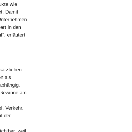
ukte wie
t. Damit
 Unternehmen
ert in den
“, erläutert
sätzlichen
n als
abhängig.
r Gewinne am
l, Verkehr,
l der
ichtbar, weil