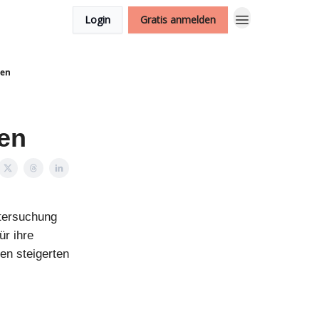
Login
Gratis anmelden
ten
ten
ntersuchung
ür ihre
en steigerten