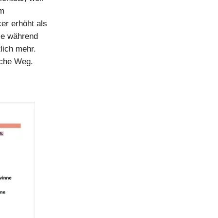
Im
er erhöht als
ie während
lich mehr.
sche Weg.