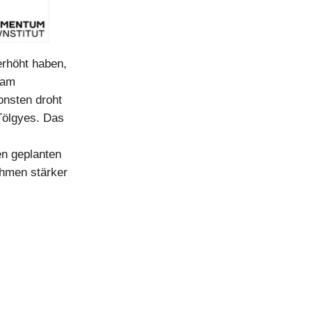
erhöht haben,
 am
onsten droht
Tölgyes. Das
en geplanten
hmen stärker