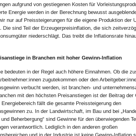
ngen aufgrund von gestiegenen Kosten für Vorleistungsprod
erte Energie werden in der Berechnung bewusst ausgeblende
wir nur auf Preissteigerungen für die eigene Produktion der
. Die sind Teil der Erzeugerpreisinflation, die sich zeitverzög
onsumgüter niederschlägt. Das treibt die Inflationsrate hinauf
isanstiege in Branchen mit hoher Gewinn-Inflation
e bedeuten in der Regel auch höhere Einnahmen. Ob die zu
rbeitnehmer:innen zugutekommen oder den Arbeitgeber:inne
sgewinn verbucht werden, ist branchen- und unternehmens
anchen mit den höchsten Preisanstiegen ist der Beitrag de
 Energiebereich fällt die gesamte Preissteigerung den
gewinnen zu. In der Landwirtschaft, im Bau und bei „Hande
und Beherbergung“ sind Gewinne für den überwiegenden Tei
gen verantwortlich. Lediglich in den anderen großen
gsbereichen und in der Industrie ist keine Gewinn-Inflation s