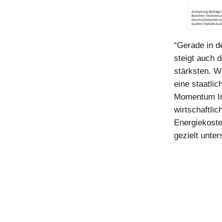
“Gerade in d
steigt auch
stärksten. Wi
eine staatli
Momentum Ins
wirtschaftli
Energiekost
gezielt unter