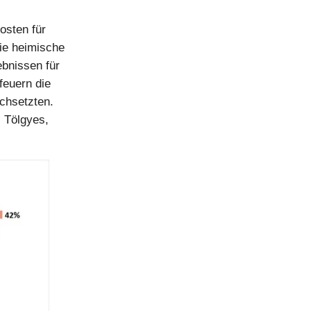
osten für
die heimische
ebnissen für
feuern die
chsetzten.
l Tölgyes,