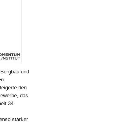
e Bergbau und
en
teigerte den
gewerbe, das
eit 34
enso stärker