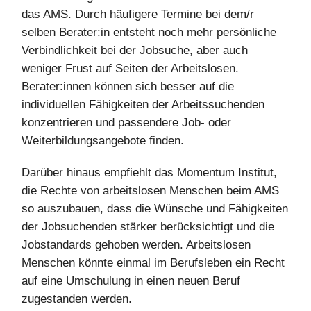
das AMS. Durch häufigere Termine bei dem/r
selben Berater:in entsteht noch mehr persönliche
Verbindlichkeit bei der Jobsuche, aber auch
weniger Frust auf Seiten der Arbeitslosen.
Berater:innen können sich besser auf die
individuellen Fähigkeiten der Arbeitssuchenden
konzentrieren und passendere Job- oder
Weiterbildungsangebote finden.
Darüber hinaus empfiehlt das Momentum Institut,
die Rechte von arbeitslosen Menschen beim AMS
so auszubauen, dass die Wünsche und Fähigkeiten
der Jobsuchenden stärker berücksichtigt und die
Jobstandards gehoben werden. Arbeitslosen
Menschen könnte einmal im Berufsleben ein Recht
auf eine Umschulung in einen neuen Beruf
zugestanden werden.