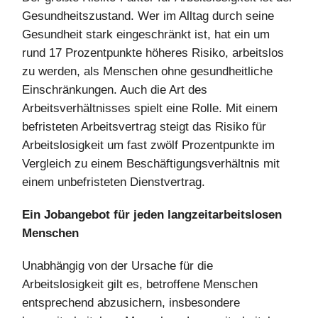
Gesundheitszustand. Wer im Alltag durch seine
Gesundheit stark eingeschränkt ist, hat ein um
rund 17 Prozentpunkte höheres Risiko, arbeitslos
zu werden, als Menschen ohne gesundheitliche
Einschränkungen. Auch die Art des
Arbeitsverhältnisses spielt eine Rolle. Mit einem
befristeten Arbeitsvertrag steigt das Risiko für
Arbeitslosigkeit um fast zwölf Prozentpunkte im
Vergleich zu einem Beschäftigungsverhältnis mit
einem unbefristeten Dienstvertrag.
Ein Jobangebot für jeden langzeitarbeitslosen
Menschen
Unabhängig von der Ursache für die
Arbeitslosigkeit gilt es, betroffene Menschen
entsprechend abzusichern, insbesondere