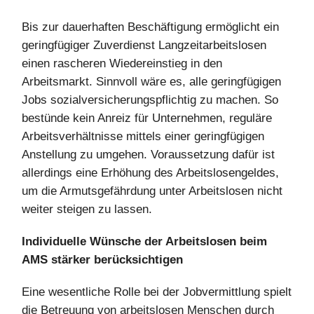
Bis zur dauerhaften Beschäftigung ermöglicht ein
geringfügiger Zuverdienst Langzeitarbeitslosen
einen rascheren Wiedereinstieg in den
Arbeitsmarkt. Sinnvoll wäre es, alle geringfügigen
Jobs sozialversicherungspflichtig zu machen. So
bestünde kein Anreiz für Unternehmen, reguläre
Arbeitsverhältnisse mittels einer geringfügigen
Anstellung zu umgehen. Voraussetzung dafür ist
allerdings eine Erhöhung des Arbeitslosengeldes,
um die Armutsgefährdung unter Arbeitslosen nicht
weiter steigen zu lassen.
Individuelle Wünsche der Arbeitslosen beim
AMS stärker berücksichtigen
Eine wesentliche Rolle bei der Jobvermittlung spielt
die Betreuung von arbeitslosen Menschen durch